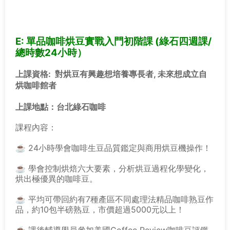
E: 單品咖啡烘豆實戰入門初階課 (綠石四週課/
總時數24小時）
上課資格
: 對烘豆有興趣想培養專長者, 未來想成立自
烘咖啡館者
上課地點：台北綠石咖啡
課程內容：
☕ 24小時學會咖啡生豆品質鑑定與商用烘豆機操作！
☕ 學會控制烘焙六大要素，分析烘豆過程化學變化，
烘出極優異的咖啡豆。
☕ 平均可帶回約有7種產區不同處理法精品咖啡熟豆作
品，約10包半磅熟豆，市價超過5000元以上！
☕ 課後輔導學員參加美國Coffee Review咖啡豆評鑑