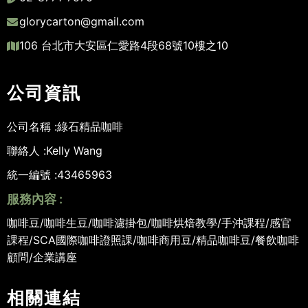
glorycarton@gmail.com
106 台北市大安區仁愛路4段68號10樓之10
公司資訊
公司名稱 :
綠石精品咖啡
聯絡人 :
Kelly Wang
統一編號 :
43465963
服務內容 :
咖啡豆/咖啡生豆/咖啡濾掛包/咖啡烘焙教學/手沖課程/感官
課程/SCA國際咖啡證照課/咖啡商用豆/精品咖啡豆/餐飲咖啡
顧問/企業講座
相關連結