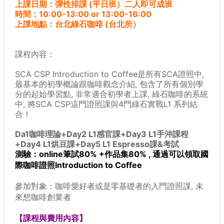
上課日期：彈性排課 (平日班）二人即可成班
時間：10:00-13:00 or 13:00-16:00
上課地點：台北綠石咖啡 (台北所）
課程內容：
SCA CSP Introduction to Coffee是所有SCA證照中,
最基本的初學概論跟咖啡觀念介紹, 包含了所有個別學
分的起
始學習點, 非常適合初學者上課, 綠石咖啡的系統
中, 將SCA CSP這門證照課與4門綠石實戰L1 系列結
合！
Da1咖啡理論+Day2 L1感官課+Day3 L1手沖課程
+Day4 L1烘豆課+Day5 L1 Espresso課&考試
測驗：online筆試80% +作品集80% , 通過可以領取國
際咖啡證照Introduction to Coffee
參加對象：咖啡愛好者或是零基礎者的入門證照課, 未
來想咖啡創業者
【課程與費用內容】