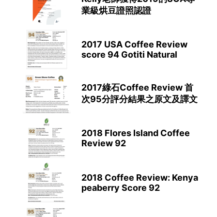
業級烘豆證照認證
2017 USA Coffee Review
score 94 Gotiti Natural
2017綠石Coffee Review 首
次95分評分結果之原文及譯文
2018 Flores Island Coffee
Review 92
2018 Coffee Review: Kenya
peaberry Score 92