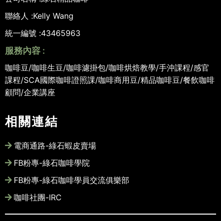
聯絡人 :
Kelly Wang
統一編號 :
43465963
服務內容 :
咖啡豆/咖啡生豆/咖啡濾掛包/咖啡烘焙教學/手沖課程/感官
課程/SCA國際咖啡證照課/咖啡商用豆/精品咖啡豆/餐飲咖啡
顧問/企業講座
相關連結
電商通路-綠石蝦皮賣場
FB粉專-綠石咖啡學院
FB粉專-綠石咖啡學員交流俱樂部
咖啡社團-IRC