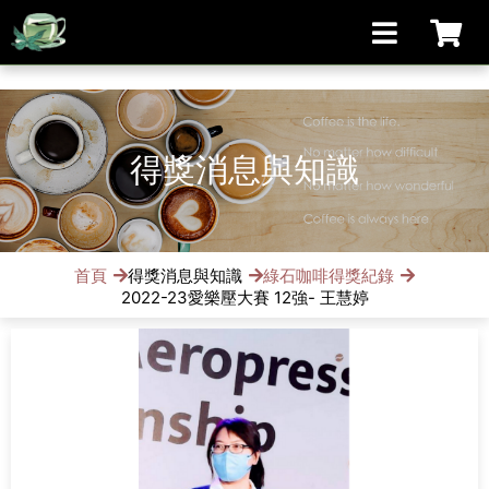
[手機/平板選擇頁面, 請點選螢幕左上方橫線條小圖]
得獎消息與知識
首頁
得獎消息與知識
綠石咖啡得獎紀錄
2022-23愛樂壓大賽 12強- 王慧婷