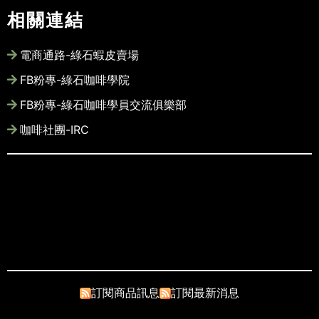
相關連結
電商通路-綠石蝦皮賣場
FB粉專-綠石咖啡學院
FB粉專-綠石咖啡學員交流俱樂部
咖啡社團-IRC
此網站圖文版權皆為綠石咖啡所有, 未經
許可請勿商業使用
Copyright © 2022-2028 Song Llin
Co., Ltd. All rights reserved
訂閱商品訊息
訂閱最新消息