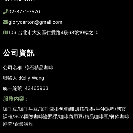
02-8771-7570
glorycarton@gmail.com
106 台北市大安區仁愛路4段68號10樓之10
公司資訊
公司名稱 :
綠石精品咖啡
聯絡人 :
Kelly Wang
統一編號 :
43465963
服務內容 :
咖啡豆/咖啡生豆/咖啡濾掛包/咖啡烘焙教學/手沖課程/感官
課程/SCA國際咖啡證照課/咖啡商用豆/精品咖啡豆/餐飲咖啡
顧問/企業講座