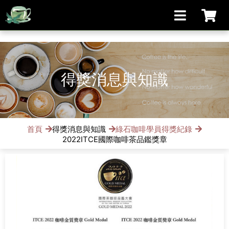
[手機/平板選擇頁面, 請點選螢幕左上方橫線條小圖]
得獎消息與知識
首頁
得獎消息與知識
綠石咖啡學員得獎紀錄
2022ITCE國際咖啡茶品鑑獎章