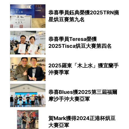
恭喜學員鈺典榮獲2025TRN摘
星烘豆賽第九名
恭喜學員Teresa榮獲
2025Tisca烘豆大賽第四名
2025羅東「木上水」獲宜蘭手
沖賽季軍
恭喜Blues獲2025第三屆福爾
摩沙手沖大賽亞軍
賀Mark獲得2024正港杯烘豆
大賽亞軍