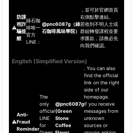
，並可於官網首頁
防課
右側點擊連結。
綠石咖
程詐
@pnc6087g（綠
若收到不明人士或
⚠️
啡唯一
騙提
石咖啡風味學院）
群組轉發課程並要
官方
醒
求匯款，請務必先
LINE：
向我們確認。
English (Simplified Version)
. You can also
find the official
link on the right
side of our
The
homepage.
only
@pnc6087g
If you receive
official
(Green
messages from
Anti-
LINE
Stone
unknown
⚠️
Fraud
for
Coffee
sources or
Reminder
Green
Flavor
groups asking