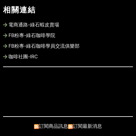
相關連結
電商通路-綠石蝦皮賣場
FB粉專-綠石咖啡學院
FB粉專-綠石咖啡學員交流俱樂部
咖啡社團-IRC
此網站圖文版權皆為綠石咖啡所有, 未經
許可請勿商業使用
Copyright © 2022-2028 Song Llin
Co., Ltd. All rights reserved
訂閱商品訊息
訂閱最新消息