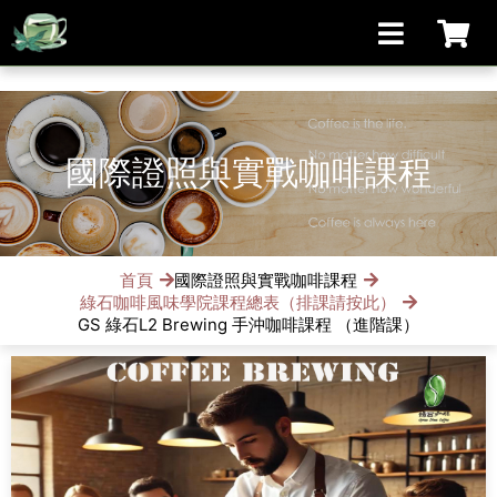
[手機/平板選擇頁面, 請點選螢幕左上方橫線條小圖]
國際證照與實戰咖啡課程
首頁
國際證照與實戰咖啡課程
綠石咖啡風味學院課程總表（排課請按此）
GS 綠石L2 Brewing 手沖咖啡課程 （進階課）