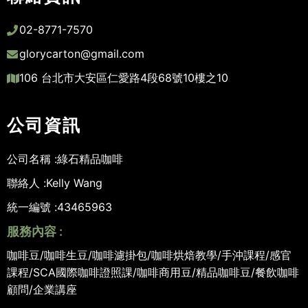
02-8771-7570
glorycarton@gmail.com
106 台北市大安區仁愛路4段68號10樓之10
公司資訊
公司名稱 :
綠石精品咖啡
聯絡人 :
Kelly Wang
統一編號 :
43465963
服務內容 :
咖啡豆/咖啡生豆/咖啡濾掛包/咖啡烘焙教學/手沖課程/感官
課程/SCA國際咖啡證照課/咖啡商用豆/精品咖啡豆/餐飲咖啡
顧問/企業講座