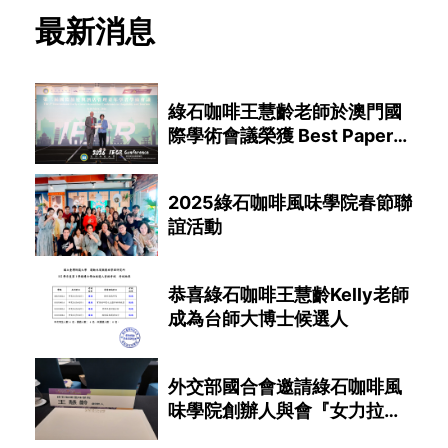
最新消息
綠石咖啡王慧齡老師於澳門國
際學術會議榮獲 Best Paper
Award
2025綠石咖啡風味學院春節聯
誼活動
恭喜綠石咖啡王慧齡Kelly老師
成為台師大博士候選人
外交部國合會邀請綠石咖啡風
味學院創辦人與會『女力拉美
加』論壇