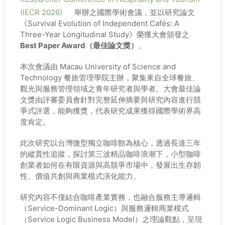
(IECR 2026)
舉辦之國際學術會議，並以研究論文
《Survival Evolution of Independent Cafés: A
Three-Year Longitudinal Study》榮獲大會頒發之
Best Paper Award（最佳論文獎）
。
本次會議由
Macau University of Science and
Technology
餐旅管理學院主辦，聚集來自全球餐旅、
觀光與服務管理領域之青年研究者與學者。大會最佳論
文獎由評審委員會針對完整延伸摘要與研究內容進行競
爭式評選，能夠獲獎，代表研究成果獲得國際學術界高
度肯定。
此次研究以台灣微型獨立咖啡館為核心，透過長達三年
的縱貫性追蹤，探討第三波精品咖啡浪潮下，小型咖啡
創業者如何在有限資源與高競爭市場中，發展出生存韌
性、價值共創與商業模式演化能力。
研究內容不僅結合咖啡產業實務，也融合服務主導邏輯
（Service-Dominant Logic）與服務邏輯商業模式
（Service Logic Business Model）之理論觀點，呈現