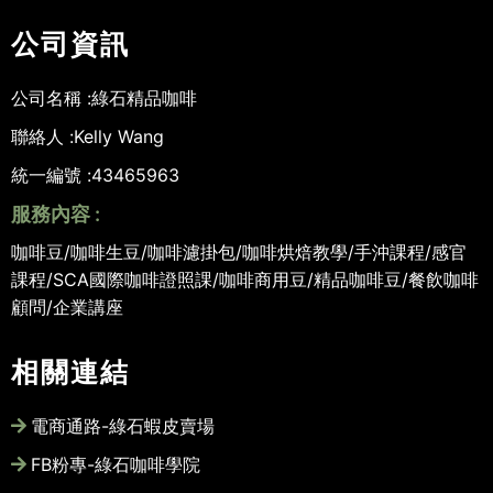
公司資訊
公司名稱 :
綠石精品咖啡
聯絡人 :
Kelly Wang
統一編號 :
43465963
服務內容 :
咖啡豆/咖啡生豆/咖啡濾掛包/咖啡烘焙教學/手沖課程/感官
課程/SCA國際咖啡證照課/咖啡商用豆/精品咖啡豆/餐飲咖啡
顧問/企業講座
相關連結
電商通路-綠石蝦皮賣場
FB粉專-綠石咖啡學院