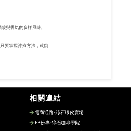
果酸與香氣的多樣風味。
解只要掌握沖煮方法，就能
相關連結
電商通路-綠石蝦皮賣場
FB粉專-綠石咖啡學院