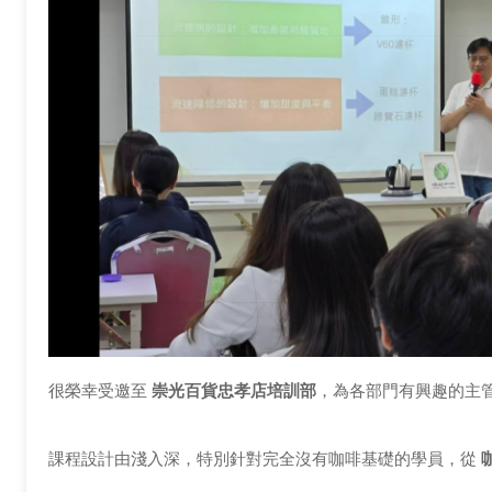
很榮幸受邀至
崇光百貨忠孝店培訓部
，為各部門有興趣的主
課程設計由淺入深，特別針對完全沒有咖啡基礎的學員，從