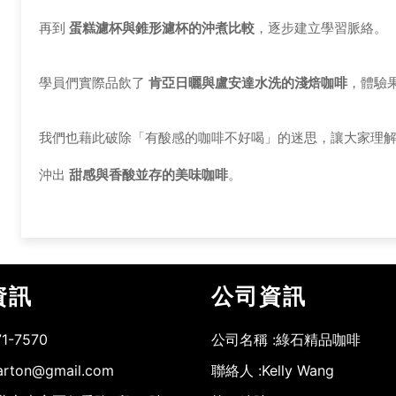
再到
蛋糕濾杯與錐形濾杯的沖煮比較
，逐步建立學習脈絡。
學員們實際品飲了
肯亞日曬與盧安達水洗的淺焙咖啡
，體驗
我們也藉此破除「有酸感的咖啡不好喝」的迷思，讓大家理
沖出
甜感與香酸並存的美味咖啡
。
資訊
公司資訊
71-7570
公司名稱 :
綠石精品咖啡
arton@gmail.com
聯絡人 :
Kelly Wang