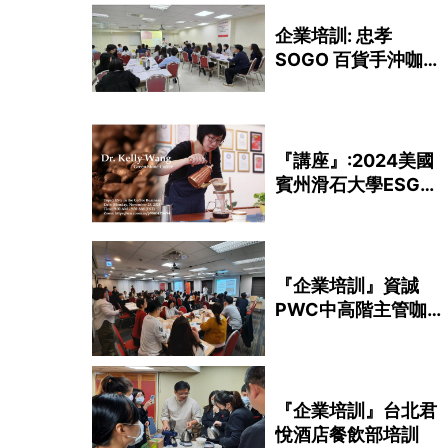
企業培訓: 忠孝
SOGO 百貨手沖咖啡
品飲講座
『講座』:2024美國
賓州滑石大學ESG咖
啡講座
『企業培訓』資誠
PWC中高階主管咖啡
講座
『企業培訓』台北君
悅酒店餐飲部培訓