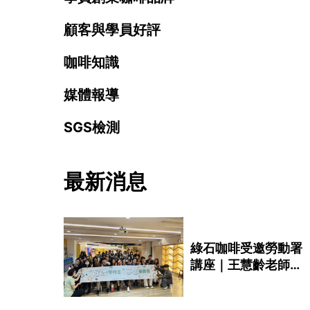
顧客與學員好評
咖啡知識
媒體報導
SGS檢測
最新消息
綠石咖啡受邀勞動署
講座｜王慧齡老師談
「本命咖啡館」