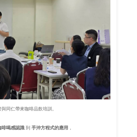
管與同仁帶來咖啡品飲培訓。
咖啡喝感認識
到
手沖方程式的應用
，