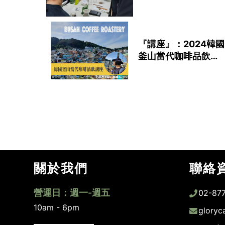
『講座』：2024韓國
釜山當代咖啡品飲講
座
關於我們
聯絡
營運日：週一-週五
02-87
10am - 6pm
gloryc