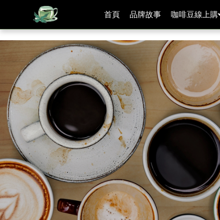
[手機/平板選擇頁面, 請點選螢幕左上方橫線條小圖]
首頁
品牌故事
咖啡豆線上購