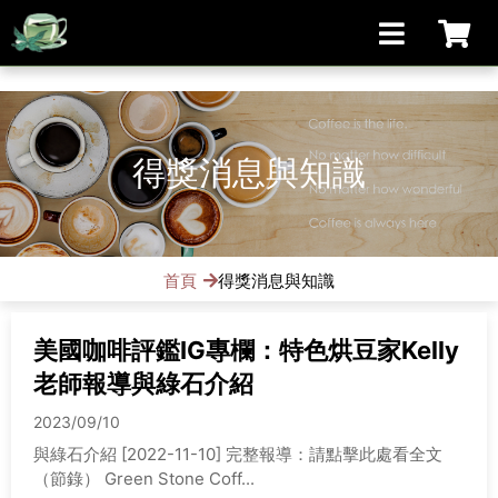
[手機/平板選擇頁面, 請點選螢幕左上方橫線條小圖]
得獎消息與知識
首頁
得獎消息與知識
美國咖啡評鑑IG專欄：特色烘豆家Kelly
老師報導與綠石介紹
2023/09/10
與綠石介紹 [2022-11-10] 完整報導：請點擊此處看全文
（節錄） Green Stone Coff...