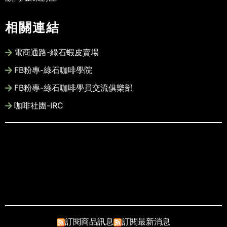
相關連結
電商通路-綠石蝦皮賣場
FB粉專-綠石咖啡學院
FB粉專-綠石咖啡學員交流俱樂部
咖啡社團-IRC
此網站圖文版權皆為綠石咖啡所有, 未經
許可請勿商業使用
Copyright © 2022-2028 Song Llin
Co., Ltd. All rights reserved
訂閱商品訊息
訂閱最新消息