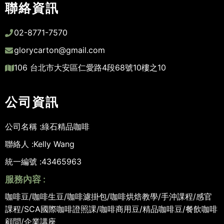
聯絡資訊
02-8771-7570
glorycarton@gmail.com
106 台北市大安區仁愛路4段68號10樓之10
公司資訊
公司名稱 :
綠石精品咖啡
聯絡人 :
Kelly Wang
統一編號 :
43465963
服務內容 :
咖啡豆/咖啡生豆/咖啡濾掛包/咖啡烘焙教學/手沖課程/感官
課程/SCA國際咖啡證照課/咖啡商用豆/精品咖啡豆/餐飲咖啡
顧問/企業講座