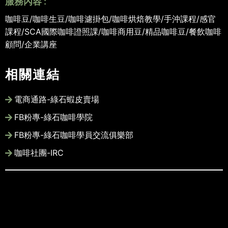
服務內容 :
咖啡豆/咖啡生豆/咖啡濾掛包/咖啡烘焙教學/手沖課程/感官
課程/SCA國際咖啡證照課/咖啡商用豆/精品咖啡豆/餐飲咖啡
顧問/企業講座
相關連結
電商通路-綠石蝦皮賣場
FB粉專-綠石咖啡學院
FB粉專-綠石咖啡學員交流俱樂部
咖啡社團-IRC
此網站圖文版權皆為綠石咖啡所有, 未經
許可請勿商業使用
Copyright © 2022-2028 Song Llin