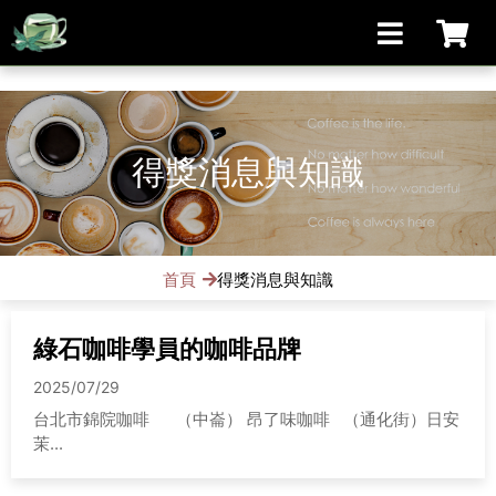
[手機/平板選擇頁面, 請點選螢幕左上方橫線條小圖]
得獎消息與知識
首頁
得獎消息與知識
綠石咖啡學員的咖啡品牌
2025/07/29
台北市錦院咖啡 （中崙） 昂了味咖啡 （通化街）日安
茉...