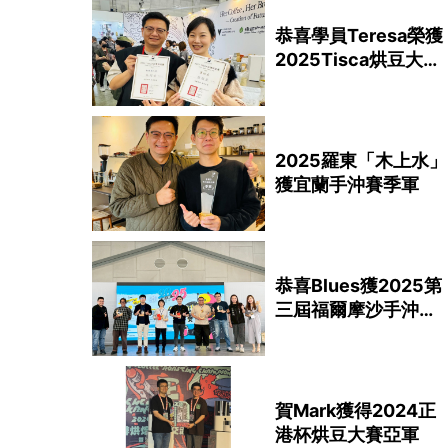
恭喜學員Teresa榮獲
2025Tisca烘豆大賽
第四名
2025羅東「木上水」
獲宜蘭手沖賽季軍
恭喜Blues獲2025第
三屆福爾摩沙手沖大
賽亞軍
賀Mark獲得2024正
港杯烘豆大賽亞軍