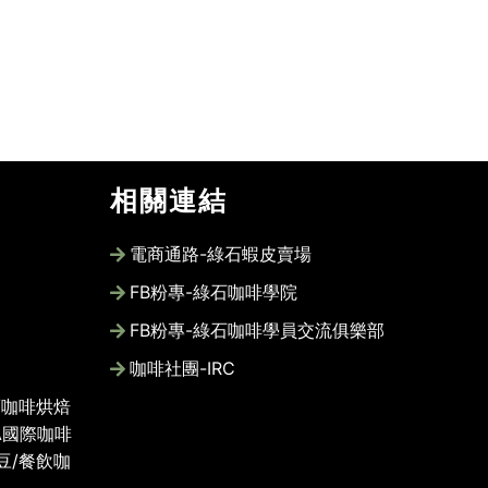
相關連結
電商通路-綠石蝦皮賣場
FB粉專-綠石咖啡學院
FB粉專-綠石咖啡學員交流俱樂部
咖啡社團-IRC
/咖啡烘焙
A國際咖啡
豆/餐飲咖