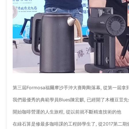
第三屆Formosa福爾摩沙手沖大賽剛剛落幕, 從第一屆拿
我們最優秀的典範學員Blues陳宏麒, 已經開了木柵豆荳
開始咖啡營運的人生旅程, 從以前就不斷精進技術的他
在綠石算是修最多咖啡課的工程師學生了, 從2017第二