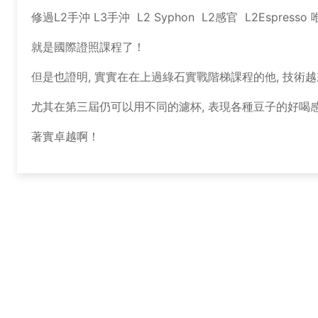
修過L2手沖 L3手沖 L2 Syphon L2感官 L2Espress
就是國際證照課程了！
但是也證明, 實實在在上過綠石實戰階梯課程的他, 技術
尤其在第三屆仍可以用不同的濾杯, 表現各種豆子的好喝
著實卓越啊！