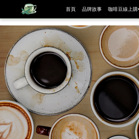
[手機/平板選擇頁面, 請點選螢幕左上方橫線條小圖]
首頁
品牌故事
咖啡豆線上購