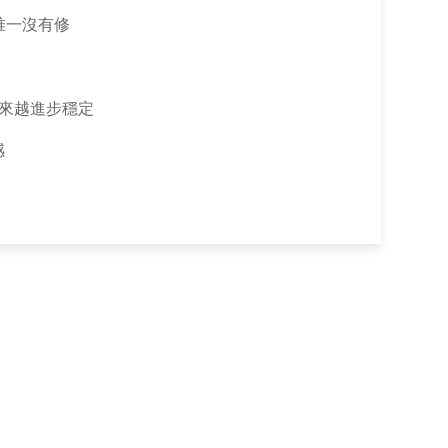
o 唯一沒有修
越來越進步穩定
感