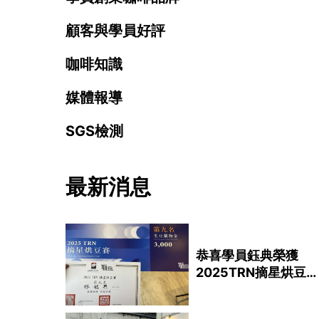
顧客與學員好評
咖啡知識
媒體報導
SGS檢測
最新消息
恭喜學員鈺典榮獲
2025TRN摘星烘豆
賽第九名