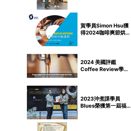
賀學員Simon Hsu獲
得2024咖啡爽節烘豆
冠軍
2024 美國評鑑
Coffee Review學生
得獎紀錄
2023沖煮課學員
Blues榮獲第一屆福
爾摩沙手沖賽冠軍