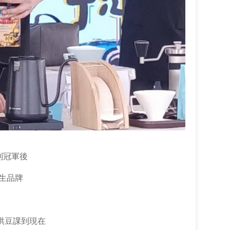
到冠軍後
先生品牌
期烘豆課到現在