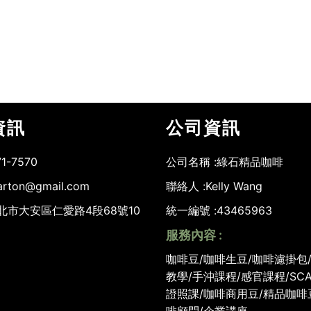
資訊
公司資訊
71-7570
公司名稱 :
綠石精品咖啡
arton@gmail.com
聯絡人 :
Kelly Wang
台北市大安區仁愛路4段68號10
統一編號 :
43465963
服務內容 :
咖啡豆/咖啡生豆/咖啡濾掛包
教學/手沖課程/感官課程/SC
證照課/咖啡商用豆/精品咖啡