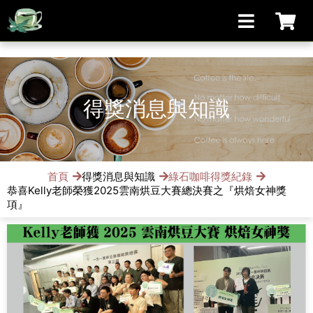
[手機/平板選擇頁面, 請點選螢幕左上方橫線條小圖]
得獎消息與知識
首頁
得獎消息與知識
綠石咖啡得獎紀錄
恭喜Kelly老師榮獲2025雲南烘豆大賽總決賽之『烘焙女神獎
項』