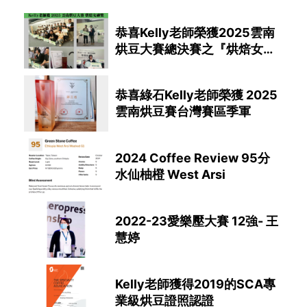
恭喜Kelly老師榮獲2025雲南
烘豆大賽總決賽之『烘焙女神
獎項』
恭喜綠石Kelly老師榮獲 2025
雲南烘豆賽台灣賽區季軍
2024 Coffee Review 95分
水仙柚橙 West Arsi
2022-23愛樂壓大賽 12強- 王
慧婷
Kelly老師獲得2019的SCA專
業級烘豆證照認證