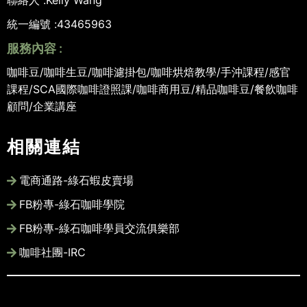
聯絡人 :
Kelly Wang
統一編號 :
43465963
服務內容 :
咖啡豆/咖啡生豆/咖啡濾掛包/咖啡烘焙教學/手沖課程/感官
課程/SCA國際咖啡證照課/咖啡商用豆/精品咖啡豆/餐飲咖啡
顧問/企業講座
相關連結
電商通路-綠石蝦皮賣場
FB粉專-綠石咖啡學院
FB粉專-綠石咖啡學員交流俱樂部
咖啡社團-IRC
此網站圖文版權皆為綠石咖啡所有, 未經