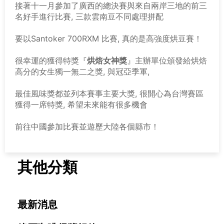
接著十一月參加了廣西的總決賽與來自兩岸三地的前三
名好手進行比賽, 三款雲南豆不同處理拼配
要以Santoker 700RXM 比賽, 真的是高強度烘豆賽！
很幸運的獲得特獎『
烘焙女神獎
』主辦單位頒發給烘焙
高分的女生獨一無二之獎, 與冠亞季軍,
最佳風味獎都並列本賽事主要大獎, 很開心為台灣賽區
獲得一席特獎, 希望未來能有很多機會
前往中國參加比賽並遊歷大陸各個縣市！
其他分類
最新消息