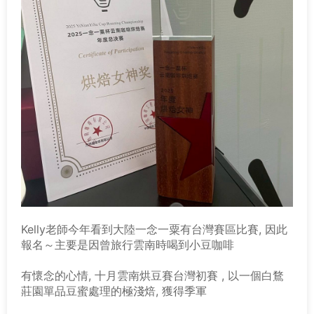
Kelly老師今年看到大陸一念一粟有台灣賽區比賽, 因此
報名～主要是因曾旅行雲南時喝到小豆咖啡
有懷念的心情,
十月雲南烘豆賽台灣初賽 , 以一個白鶩
莊園單品豆蜜處理的極淺焙, 獲得季軍